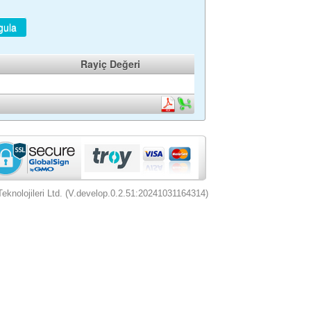
gula
Rayiç Değeri
nolojileri Ltd. (V.develop.0.2.51:20241031164314)