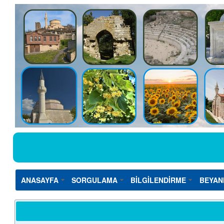
ANASAYFA
SORGULAMA
BİLGİLENDİRME
BEYAN