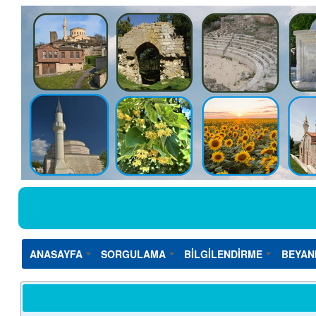
ANASAYFA
SORGULAMA
BİLGİLENDİRME
BEYAN