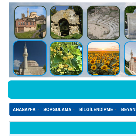
ANASAYFA
SORGULAMA
BİLGİLENDİRME
BEYAN