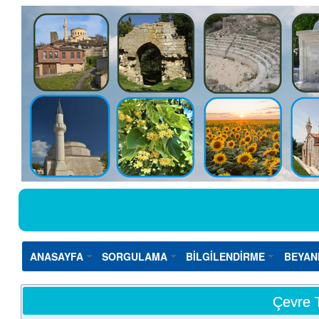
ANASAYFA
SORGULAMA
BİLGİLENDİRME
BEYAN
Çevre T